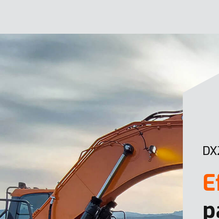
DX
E
p