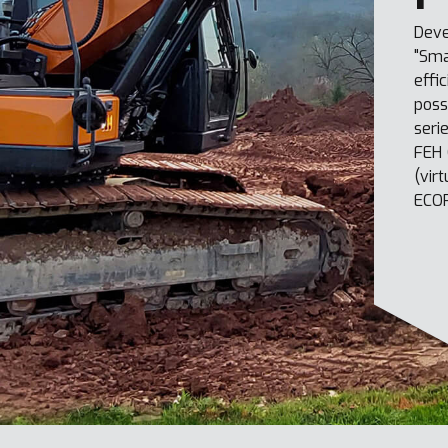
Deve
"Sma
effi
poss
seri
FEH 
(vir
ECO