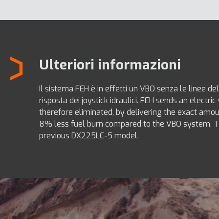
Ulteriori informazioni
Il sistema FEH è in effetti un VBO senza le linee d
risposta dei joystick idraulici. FEH sends an electr
therefore eliminated, by delivering the exact amoun
8% less fuel burn compared to the VBO system. Th
previous DX225LC-5 model.