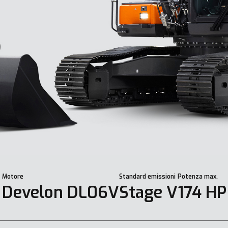
Motore
Standard emissioni
Potenza max.
Develon DL06V
Stage V
174 HP