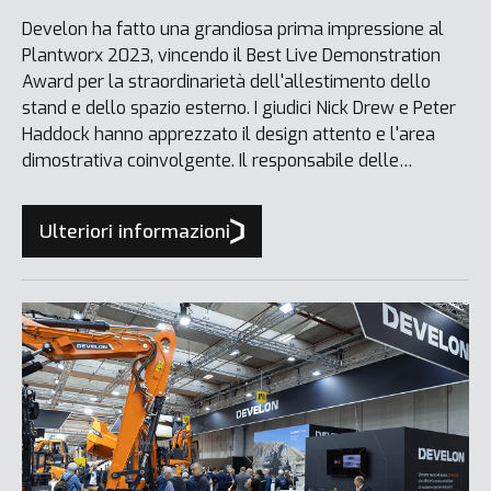
Develon ha fatto una grandiosa prima impressione al
Plantworx 2023, vincendo il Best Live Demonstration
Award per la straordinarietà dell'allestimento dello
stand e dello spazio esterno. I giudici Nick Drew e Peter
Haddock hanno apprezzato il design attento e l'area
dimostrativa coinvolgente. Il responsabile delle
comunicazioni di marketing Kevin Lynch ha sottolineato
che il riconoscimento è la testimonianza della
Ulteriori informazioni
transizione del marchio Develon e delle prestazioni
delle sue attrezzature.