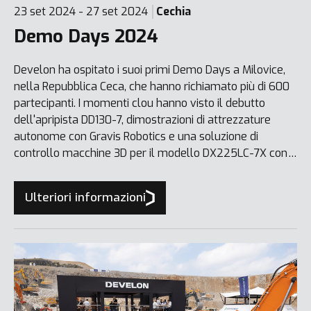
23 set 2024 - 27 set 2024
Cechia
Demo Days 2024
Develon ha ospitato i suoi primi Demo Days a Milovice,
nella Repubblica Ceca, che hanno richiamato più di 600
partecipanti. I momenti clou hanno visto il debutto
dell'apripista DD130-7, dimostrazioni di attrezzature
autonome con Gravis Robotics e una soluzione di
controllo macchine 3D per il modello DX225LC-7X con
Leica Geosystems. I nuovi prodotti in mostra hanno
incluso i miniescavatori DX10Z-7 e DX20ZE-7 e le pale
Ulteriori informazioni
compatta con ruote DL80/DL85.