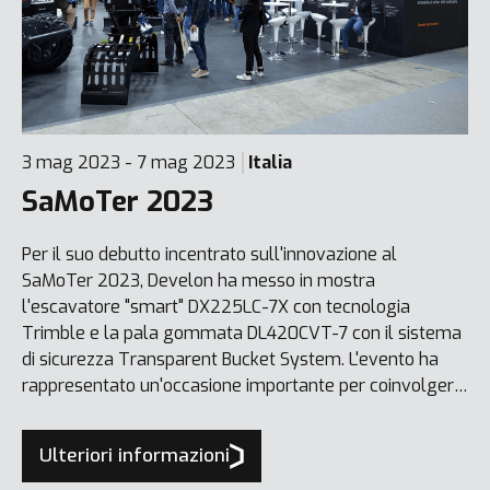
3 mag 2023 - 7 mag 2023
Italia
SaMoTer 2023
Per il suo debutto incentrato sull'innovazione al
SaMoTer 2023, Develon ha messo in mostra
l'escavatore "smart" DX225LC-7X con tecnologia
Trimble e la pala gommata DL420CVT-7 con il sistema
di sicurezza Transparent Bucket System. L'evento ha
rappresentato un'occasione importante per coinvolgere
i concessionari italiani e internazionali che ha portato
nuovi affari, inclusa la vendita di un escavatore
Ulteriori informazioni
DX1000LC-7 da 100 tonnellate.