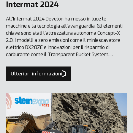
Intermat 2024
All'Intermat 2024 Develon ha messo in luce le
macchine e la tecnologia all'avanguardia. Gli elementi
chiave sono stati l'attrezzatura autonoma Concept-X
2.0, i modelli a zero emissioni come il miniescavatore
elettrico DX20ZE e innovazioni per il risparmio di
carburante come il Transparent Bucket System.
Develon ha anche presentato strumenti digitali avanzati
come Smart Quarry, rafforzando ulteriormente il suo
Ulteriori informazioni
impegno verso la sostenibilità.