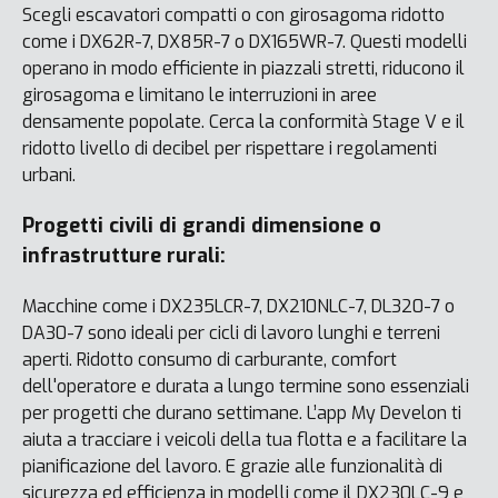
Scegli escavatori compatti o con girosagoma ridotto
come i DX62R-7, DX85R-7 o DX165WR-7. Questi modelli
operano in modo efficiente in piazzali stretti, riducono il
girosagoma e limitano le interruzioni in aree
densamente popolate. Cerca la conformità Stage V e il
ridotto livello di decibel per rispettare i regolamenti
urbani.
Progetti civili di grandi dimensione o
infrastrutture rurali:
Macchine come i DX235LCR-7, DX210NLC-7, DL320-7 o
DA30-7 sono ideali per cicli di lavoro lunghi e terreni
aperti. Ridotto consumo di carburante, comfort
dell'operatore e durata a lungo termine sono essenziali
per progetti che durano settimane. L’app My Develon ti
aiuta a tracciare i veicoli della tua flotta e a facilitare la
pianificazione del lavoro. E grazie alle funzionalità di
sicurezza ed efficienza in modelli come il DX230LC-9 e