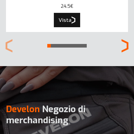
24.5€
Vista
Develon
Negozio di
merchandising