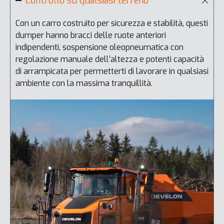
Controllo su qualsiasi terreno
Con un carro costruito per sicurezza e stabilità, questi
D
dumper hanno bracci delle ruote anteriori
d
indipendenti, sospensione oleopneumatica con
c
regolazione manuale dell’altezza e potenti capacità
s
di arrampicata per permetterti di lavorare in qualsiasi
m
ambiente con la massima tranquillità.