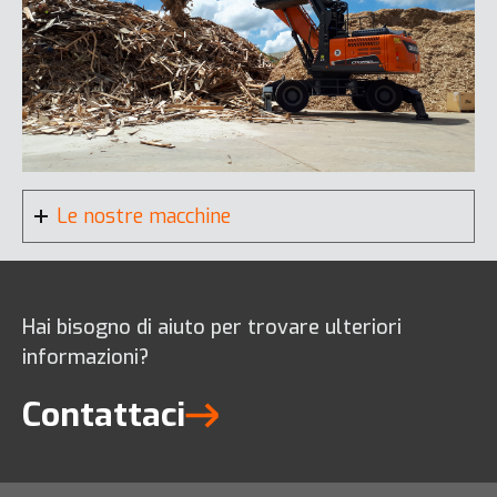
DL280-7
DL65-7
Le nostre macchine
Hai bisogno di aiuto per trovare ulteriori
informazioni?
Contattaci
DL320-7
DL80-7