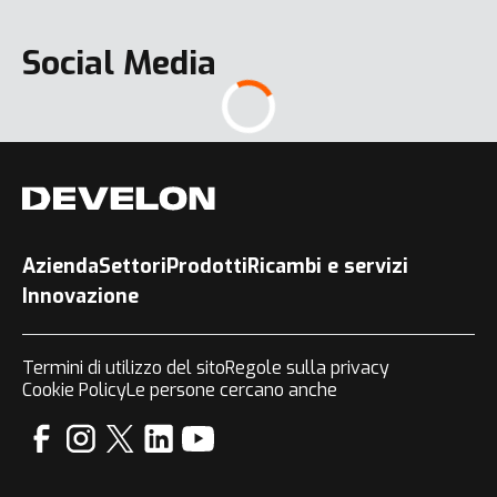
Social Media
DL420-7
DL85-7
Azienda
Settori
Prodotti
Ricambi e servizi
Innovazione
Mostra tutto
Termini di utilizzo del sito
Regole sulla privacy
DX350WMH-7
Cookie Policy
Le persone cercano anche
Mostra tutto