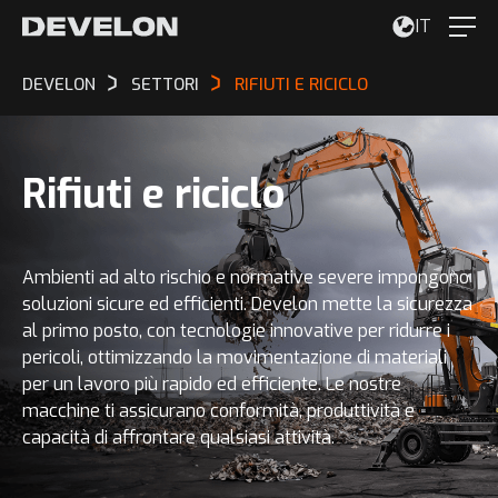
IT
DEVELON
SETTORI
RIFIUTI E RICICLO
Rifiuti e riciclo
Ambienti ad alto rischio e normative severe impongono
soluzioni sicure ed efficienti. Develon mette la sicurezza
al primo posto, con tecnologie innovative per ridurre i
pericoli, ottimizzando la movimentazione di materiali
per un lavoro più rapido ed efficiente. Le nostre
macchine ti assicurano conformità, produttività e
capacità di affrontare qualsiasi attività.