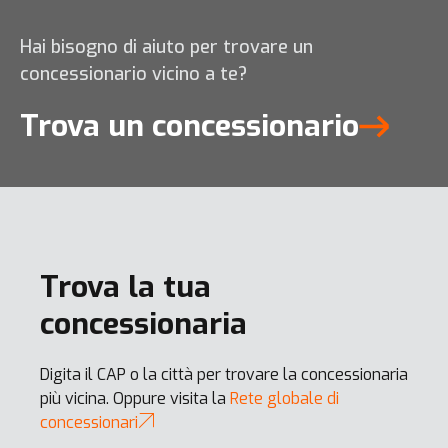
Hai bisogno di aiuto per trovare un
concessionario vicino a te?
DX160WMH-7
Trova un concessionario
Trova la tua
DL380-7
concessionaria
DL80TL-7
Digita il CAP o la città per trovare la concessionaria
più vicina. Oppure visita la
Rete globale di
concessionari
DX270WMH-7