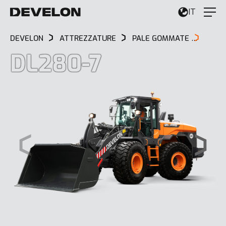
IT
DEVELON
ATTREZZATURE
PALE GOMMATE
DL28
DL280-7