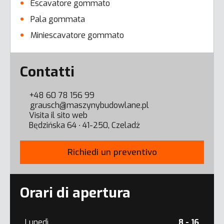
Escavatore gommato
Pala gommata
Miniescavatore gommato
Error here
Contatti
+48 60 78 156 99
grausch@maszynybudowlane.pl
Visita il sito web
Będzińska 64 ∙ 41-250, Czeladż
Richiedi un preventivo
Orari di apertura
Lunedì
8 - 16