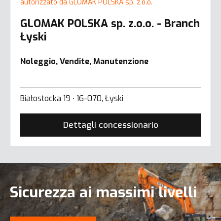
autorizzato da GLOMAK POLSKA sp. z.o.o.
GLOMAK POLSKA sp. z.o.o. - Branch
Łyski
Noleggio, Vendite, Manutenzione
Białostocka 19 ∙ 16-070, Łyski
Dettagli concessionario
Sicurezza ai massimi livelli