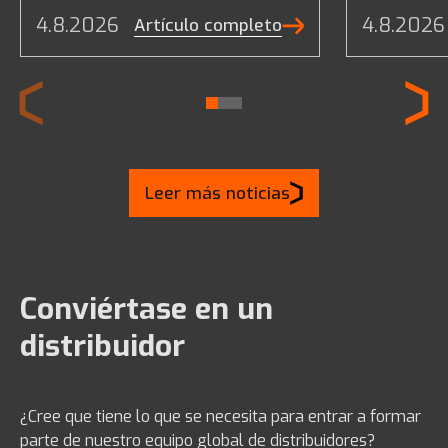
Lexmond. Esta entrega
Anual 2026
4.8.2026
4.8.2026
Artículo completo
representa el primer paso de un
12 de junio
acuerdo más amplio que incluye
evento se 
dos máquinas DX360LC-9
colaboraci
adicionales, programadas para
sector y r
su entrega en los próximos
de los ámb
meses.
descontami
Leer más noticias
(DDR) de 
Conviértase en un
distribuidor
¿Cree que tiene lo que se necesita para entrar a formar
parte de nuestro equipo global de distribuidores?