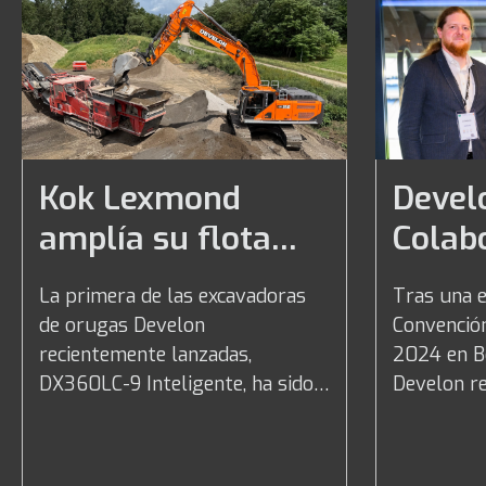
Kok Lexmond
Devel
amplía su flota
Colab
con la entrega de
contin
La primera de las excavadoras
Tras una e
la primera
indust
de orugas Develon
Convenció
excavadora de
Conve
recientemente lanzadas,
2024 en Be
DX360LC-9 Inteligente, ha sido
Develon r
orugas DX360LC-9
de la
entregada con éxito al
compromis
Inteligente
especialista neerlandés en
Europea d
ingeniería civil y reciclaje Kok
participar