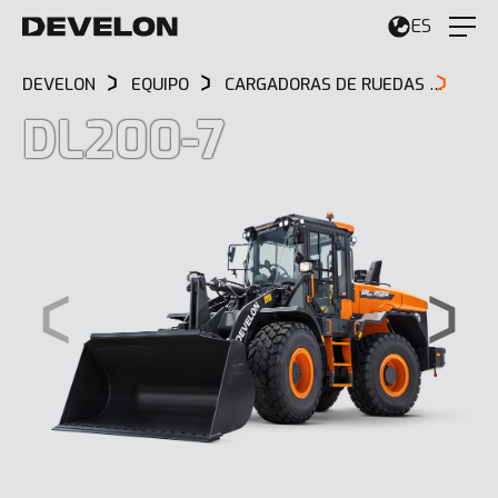
ES
DEVELON
EQUIPO
CARGADORAS DE RUEDAS
DL2
DL200-7