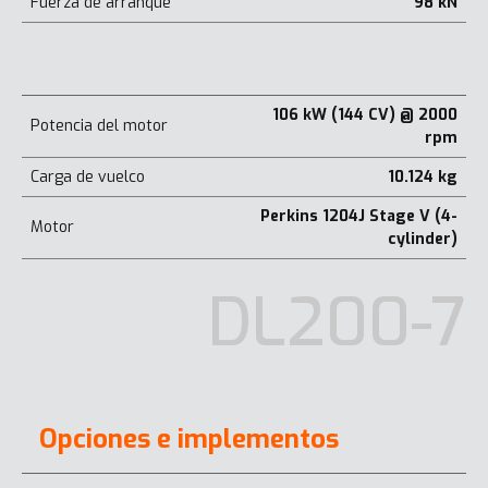
Fuerza de arranque
98 kN
106 kW (144 CV) @ 2000
Potencia del motor
rpm
Carga de vuelco
10.124 kg
Perkins 1204J Stage V (4-
Motor
cylinder)
DL200-7
Opciones e implementos