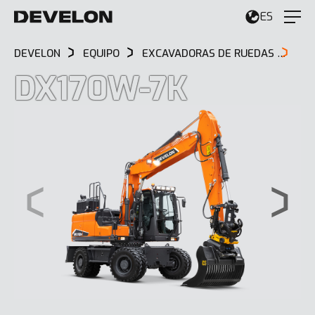
ES
DEVELON
EQUIPO
EXCAVADORAS DE RUEDAS
DX
DX170W-7K