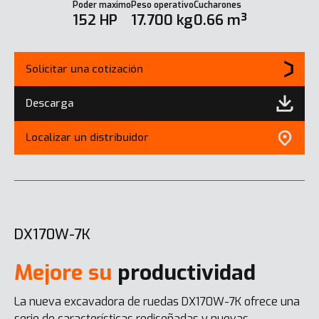
Poder maximo
Peso operativo
Cucharones
152 HP
17.700 kg
0.66 m³
Solicitar una cotización
Descarga
Localizar un distribuidor
DX170W-7K
Mejore su
productividad
La nueva excavadora de ruedas DX170W-7K ofrece una
serie de características rediseñadas y nuevas