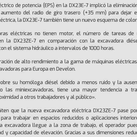
éctrico de potencia (EPS) en la DX23E-7 implicó la eliminació
 aumento del radio de giro trasero (+35 mm) para dejar es
éctrica, la DX23E-7 también tiene un nuevo esquema de color 
ras eléctricas no tienen motor, el número de tareas de 
en la DX23ZE-7 en comparación con la excavadora diése
n el sistema hidráulico a intervalos de 1000 horas.
ación de alto rendimiento a la gama de máquinas eléctrica
xcavadoras para Europa en Develon.
obre su homóloga diésel debido a menos ruido y la ausen
o las miniexcavadoras, tiene una mayor tendencia a tra
oximidad a otros trabajadores y al público».
miten que la nueva excavadora eléctrica DX23ZE-7 pase por
 para trabajar en espacios reducidos o aplicaciones interi
la excavadora llegue a la zona de trabajo, el operador pue
ad y capacidad de elevación. Gracias a sus dimensiones redu