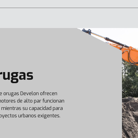
DX140W-7K
DX160WE–7K
rugas
DX63-7
DX85R-7
de orugas Develon ofrecen
 motores de alto par funcionan
 mientras su capacidad para
royectos urbanos exigentes.