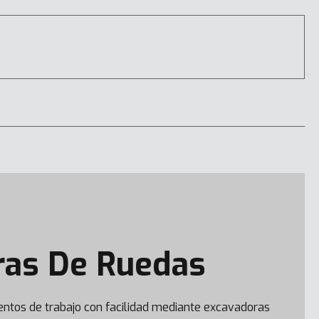
ras De Ruedas
DX20ZE-7
tos de trabajo con facilidad mediante excavadoras