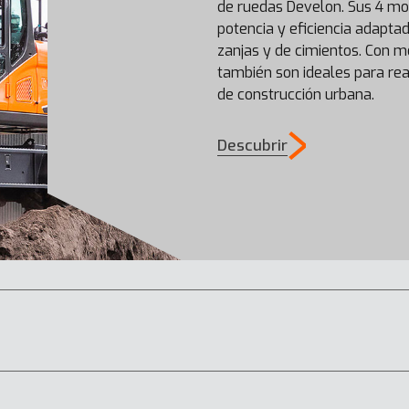
de ruedas Develon. Sus 4 mo
potencia y eficiencia adapta
zanjas y de cimientos. Con m
también son ideales para re
de construcción urbana.
Descubrir
DX23E-7
DX25Z-7
DX50Z-7
DX55R-7