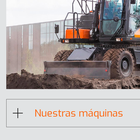
DX20Z-7
Nuestras máquinas
DX35Z-7