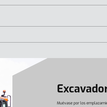
Excavado
DX17Z-7
DX19-7
Muévase por los emplazamien