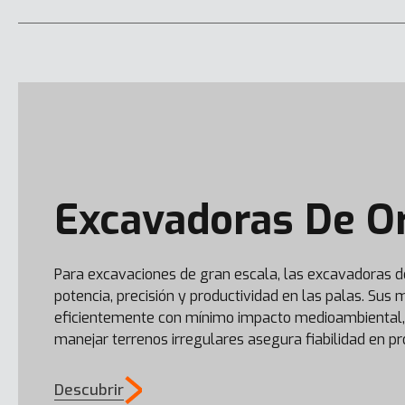
DX100W-7
Excavadoras De O
DX62R-7
Para excavaciones de gran escala, las excavadoras 
potencia, precisión y productividad en las palas. Sus
eficientemente con mínimo impacto medioambiental,
manejar terrenos irregulares asegura fiabilidad en p
Descubrir