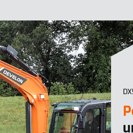
DX
P
u