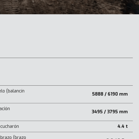
lo (balancín
5888 / 6190 mm
ación
3495 / 3795 mm
 cucharón
4.4 t
 brazo (brazo