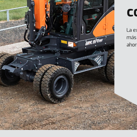
c
La e
más 
ahor