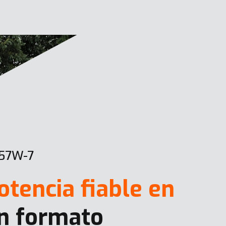
57W-7
otencia fiable en
n formato