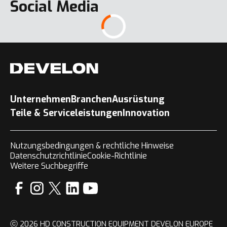
Social Media
DX210NLC-7
DL85-7
Alle anzeigen
Unternehmen
Branchen
Ausrüstung
Teile & Serviceleistungen
Innovation
Nutzungsbedingungen & rechtliche Hinweise
DL420-7
DX57W-7
Datenschutzrichtlinie
Cookie-Richtlinie
Weitere Suchbegriffe
DX225LC-7
ⓒ 2026 HD CONSTRUCTION EQUIPMENT DEVELON EUROPE