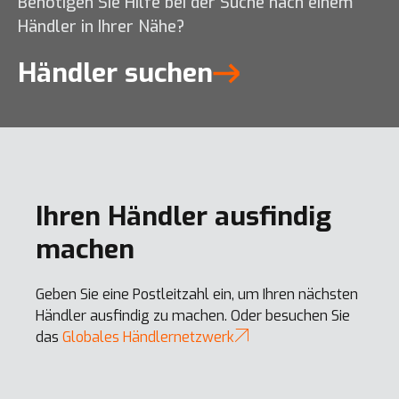
Benötigen Sie Hilfe bei der Suche nach einem
Händler in Ihrer Nähe?
DL320-7
DX50Z-7
Händler suchen
DX210W-7K
Alle anzeigen
DX210LC-7
DL80TL-7
Ihren Händler ausfindig
machen
Geben Sie eine Postleitzahl ein, um Ihren nächsten
Händler ausfindig zu machen. Oder besuchen Sie
das
Globales Händlernetzwerk
DL380-7
DX55R-7