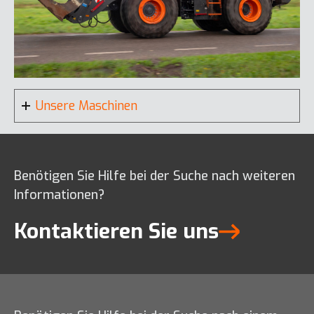
DX35Z-7
Unsere Maschinen
DX190W-7K
Benötigen Sie Hilfe bei der Suche nach weiteren
DX210-7
Informationen?
Kontaktieren Sie uns
DL80-7