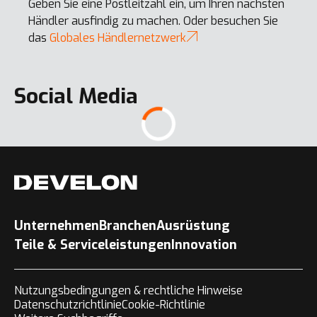
Geben Sie eine Postleitzahl ein, um Ihren nächsten
Händler ausfindig zu machen. Oder besuchen Sie
das
Globales Händlernetzwerk
DA45-7
Social Media
DX350LC-7K
DL480-7
Unternehmen
Branchen
Ausrüstung
Teile & Serviceleistungen
Innovation
Nutzungsbedingungen & rechtliche Hinweise
DA45-7 4X4
Datenschutzrichtlinie
Cookie-Richtlinie