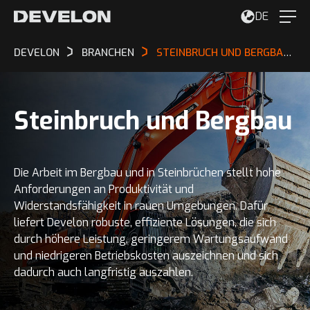
DE
DEVELON
BRANCHEN
STEINBRUCH UND BERGBAU
Steinbruch und Bergbau
Die Arbeit im Bergbau und in Steinbrüchen stellt hohe
Anforderungen an Produktivität und
Widerstandsfähigkeit in rauen Umgebungen. Dafür
liefert Develon robuste, effiziente Lösungen, die sich
durch höhere Leistung, geringerem Wartungsaufwand
und niedrigeren Betriebskosten auszeichnen und sich
dadurch auch langfristig auszahlen.