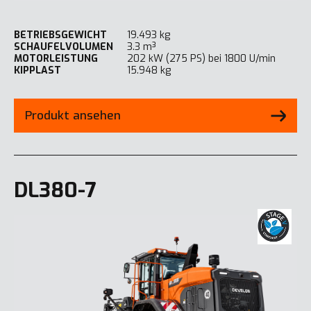
BETRIEBSGEWICHT
19.493 kg
SCHAUFELVOLUMEN
3.3 m³
MOTORLEISTUNG
202 kW (275 PS) bei 1800 U/min
KIPPLAST
15.948 kg
Produkt ansehen
DL380-7