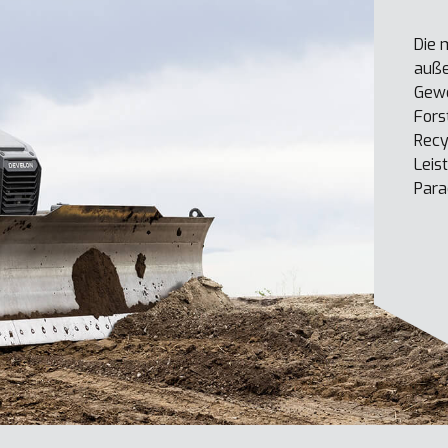
Die 
auße
Gewe
Fors
Recy
Leis
Para