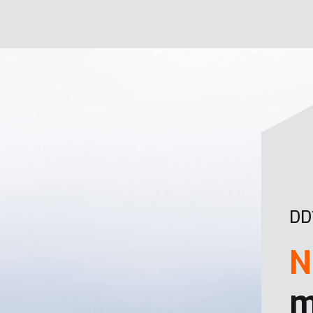
DD
N
m