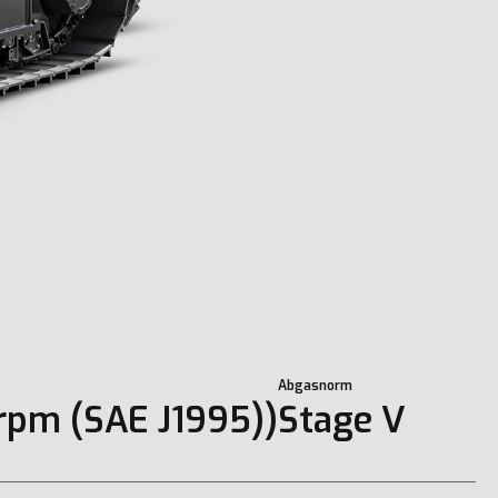
Abgasnorm
rpm (SAE J1995))
Stage V