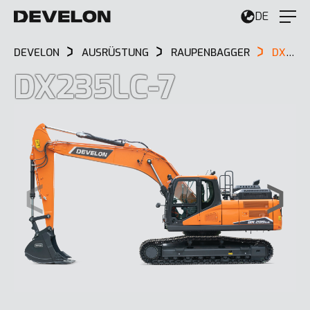
DE
DEVELON
AUSRÜSTUNG
RAUPENBAGGER
DX235LC-7
DX235LC-7