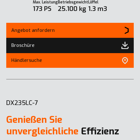
Max. Leistung
Betriebsgewicht
Löffel
173 PS
25.100 kg
1.3 m3
Angebot anfordern
Broschüre
Händlersuche
DX235LC-7
Genießen Sie
unvergleichliche
Effizienz