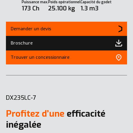
Puissance max.
Poids opérationnel
Capacité du godet
173 Ch
25.100 kg
1.3 m3
Demander un devis
Broschure
Trouver un concessionnaire
DX235LC-7
Profitez d’une
efficacité
inégalée