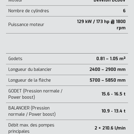
Moteur
Develon DL06V
Nombre de cylindres
6
129 kW / 173 hp @ 1800
Puissance moteur
rpm
Godets
0.81 – 1.05 m³
Longueur du balancier
2400 – 2900 mm
Longueur de la flèche
5700 – 5850 mm
GODET (Pression normale /
15.6 - 16.5 t
Power boost)
BALANCIER (Pression
10.9 - 13.4 t
normale / Power boost)
Débit max. des pompes
2 × 210.6 l/min
principales