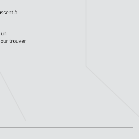
ussent à
 un
pour trouver