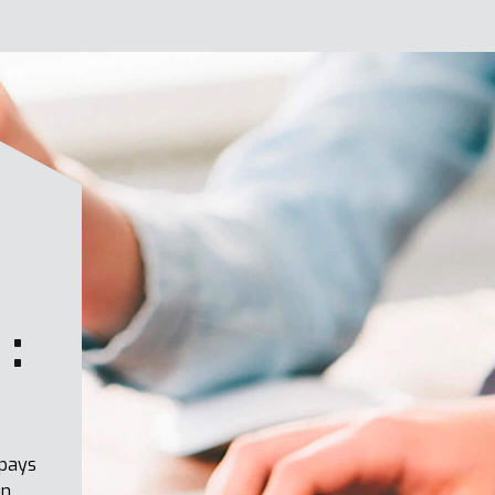
:
 pays
un