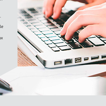
.
le
ux