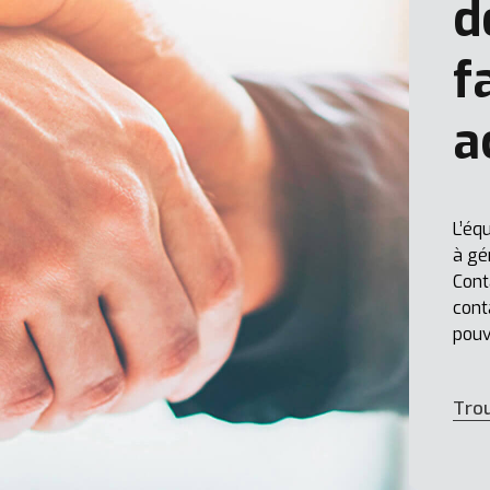
d
f
a
L’éq
à gé
Cont
cont
pouv
Tro