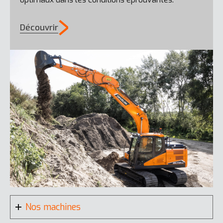
Découvrir
DX160W-7K
DL480-7
DX270WMH-7
Nos machines