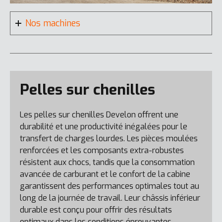
Nos machines
DL85-7
Tout afficher
Pelles sur chenilles
Les pelles sur chenilles Develon offrent une
DX160WE–7K
durabilité et une productivité inégalées pour le
transfert de charges lourdes. Les pièces moulées
renforcées et les composants extra-robustes
DL420CVT-7
résistent aux chocs, tandis que la consommation
avancée de carburant et le confort de la cabine
garantissent des performances optimales tout au
DX160WMH-7
long de la journée de travail. Leur châssis inférieur
durable est conçu pour offrir des résultats
optimaux dans les conditions éprouvantes.