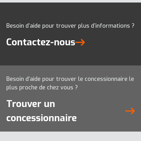
DX165WR-7K
Besoin d’aide pour trouver plus d’informations ?
Contactez-nous
DL550-7
DX350WMH-7
Besoin d’aide pour trouver le concessionnaire le
Tout afficher
plus proche de chez vous ?
DX140LC-7K
Trouver un
concessionnaire
DX170W-7K