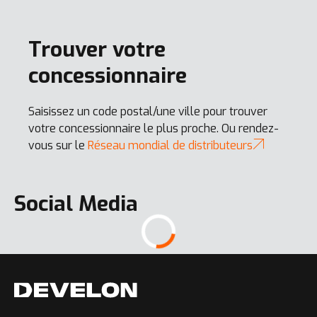
DL580-7
Trouver votre
Tout afficher
concessionnaire
Saisissez un code postal/une ville pour trouver
votre concessionnaire le plus proche. Ou rendez-
DX140LC-7
vous sur le
Réseau mondial de distributeurs
Social Media
DX190W-7K