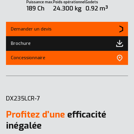
Puissance max.
Poids opérationnel
Godets
189 Ch
24.300 kg
0.92 m³
Demander un devis
Brochure
Concessionnaire
DX235LCR-7
Profitez d’une
efficacité
inégalée