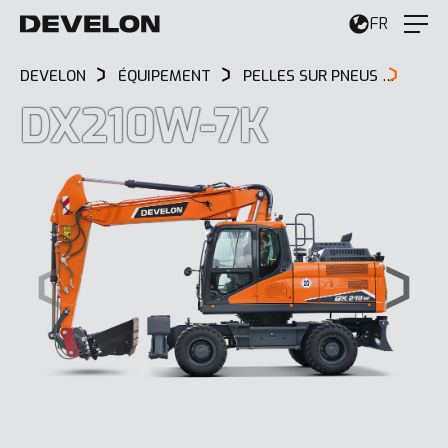
FR
DEVELON
ÉQUIPEMENT
PELLES SUR PNEUS
DX21
DX210W-7K