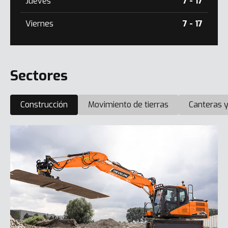
Jueves
7 - 17
Viernes
7 - 17
Sectores
Construcción
Movimiento de tierras
Canteras y