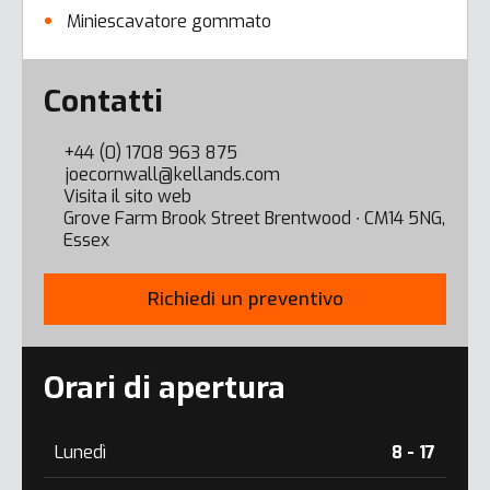
Miniescavatore gommato
Error here
Contatti
+44 (0) 1708 963 875
joecornwall@kellands.com
Visita il sito web
Grove Farm Brook Street Brentwood ∙ CM14 5NG,
Essex
Richiedi un preventivo
Orari di apertura
Lunedì
8 - 17