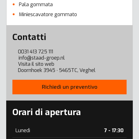
Pala gommata
Miniescavatore gommato
Error here
Contatti
0031 413 725 111
info@staad-groep.nl
Visita il sito web
Doornhoek 3945 ∙ 5465TC, Veghel
Richiedi un preventivo
Orari di apertura
Lunedì
7 - 17:30