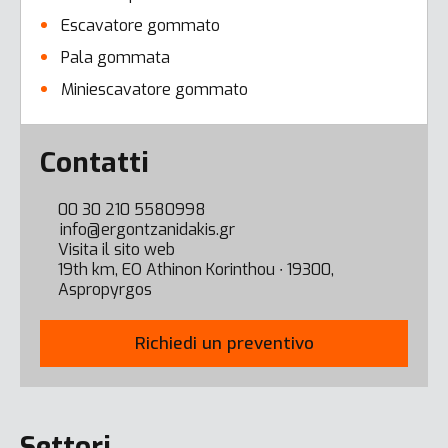
Escavatore gommato
Pala gommata
Miniescavatore gommato
Error here
Contatti
00 30 210 5580998
info@ergontzanidakis.gr
Visita il sito web
19th km, EO Athinon Korinthou ∙ 19300,
Aspropyrgos
Richiedi un preventivo
Settori