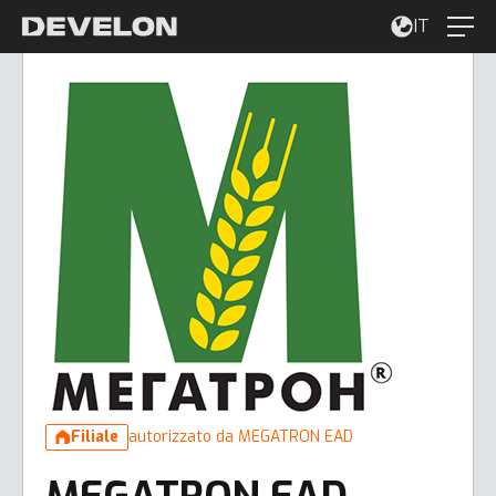
IT
Filiale
autorizzato da MEGATRON EAD