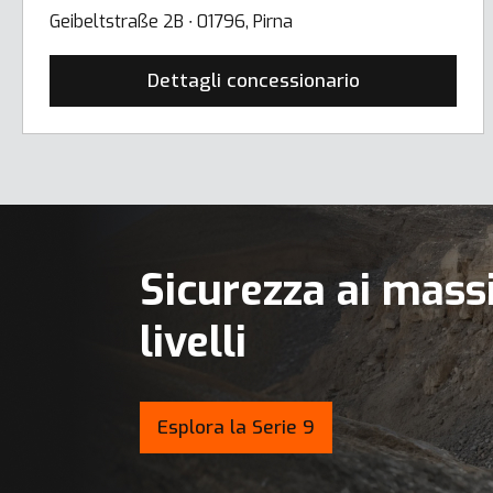
Geibeltstraße 2B ∙ 01796, Pirna
Dettagli concessionario
Sicurezza ai mass
livelli
Esplora la Serie 9