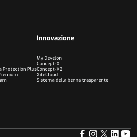
Innovazione
My Develon
Concept-X
a Protection Plus
Concept-X2
 Premium
XiteCloud
ram
Sistema della benna trasparente
o