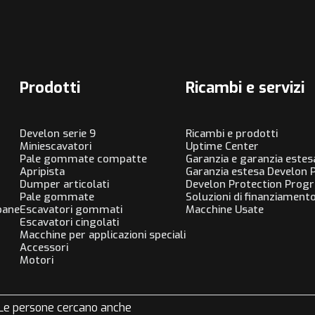
Prodotti
Ricambi e servizi
Develon serie 9
Ricambi e prodotti
Miniescavatori
Uptime Center
Pale gommate compatte
Garanzia e garanzia estes
Apripista
Garanzia estesa Develon
Dumper articolati
Develon Protection Prog
Pale gommate
Soluzioni di finanziament
bane
Escavatori gommati
Macchine Usate
Escavatori cingolati
Macchine per applicazioni speciali
Accessori
Motori
Le persone cercano anche