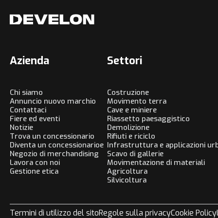
Azienda
Settori
Chi siamo
Costruzione
Annuncio nuovo marchio
Movimento terra
Contattaci
Cave e miniere
Fiere ed eventi
Riassetto paesaggistico
Notizie
Demolizione
Trova un concessionario
Rifiuti e riciclo
Diventa un concessionarioe
Infrastruttura e applicazioni ur
Negozio di merchandising
Scavo di gallerie
Lavora con noi
Movimentazione di materiali
Gestione etica
Agricoltura
Silvicoltura
Termini di utilizzo del sito
Regole sulla privacy
Cookie Policy