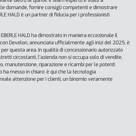
ante dietro le quinte. Il team esperto è stato a
lle domande, fornire consigli competenti e dimostrare
E HALD è un partner di fiducia per i professionisti
BERLE HALD ha dimostrato in maniera eccezionale il
 con Develon, annunciata ufficialmente agli inizi del 2025, è
per questa area. In qualità di concessionario autorizzato
stretti circostanti, l’azienda non si occupa solo di vendite,
io, manutenzione, riparazione e ricambi per le potenti
 ha messo in chiaro: è qui che la tecnologia
reale attenzione per i clienti, un binomio veramente