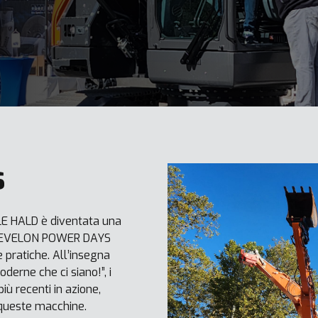
s
RLE HALD è diventata una
. I DEVELON POWER DAYS
 pratiche. All’insegna
derne che ci siano!”, i
iù recenti in azione,
i queste macchine.