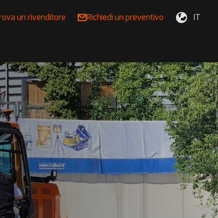
rova un rivenditore
Richiedi un preventivo
IT