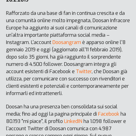
Rafforzato da una base di fan in continua crescita e da
una comunità online molto impegnata, Doosan Infracore
Europe ha aggiunto ai suoi canali di comunicazione
un'altra importante piattaforma social media –
Instagram. L'account
Doosangram
è apparso online l'8
gennaio 2019 e oggi (aggiornato all'11 febbraio 2019),
dopo solo 35 giorni, ha già raggiunto il sorprendente
numero di 4.500 follower. Doosangram integra gli
account esistenti di Facebook e
Twitter
, che Doosan già
utilizza, per comunicare con successo con rivenditori e
clienti esistenti e potenziali e contemporaneamente per
informarli ed intrattenerli.
Doosan ha una presenza ben consolidata sui social
media; fino ad oggi la pagina principale di
Facebook
ha
80.193 "mi piace", il profilo
LinkedIN
ha 1.098 follower e
l'account Twitter di Doosan comunica con 4.987
persone e cresce sempre ogni giorno. Sul nuovo