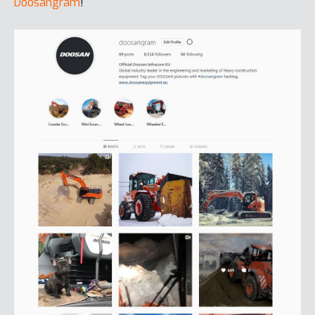
Doosangram
!