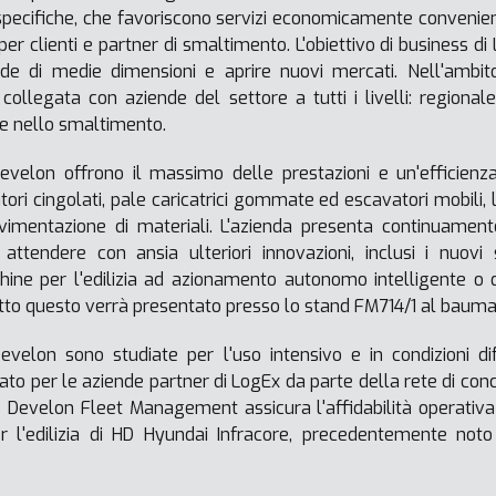
specifiche, che favoriscono servizi economicamente conveni
per clienti e partner di smaltimento. L'obiettivo di business d
nde di medie dimensioni e aprire nuovi mercati. Nell'ambi
 collegata con aziende del settore a tutti i livelli: regional
o e nello smaltimento.
Develon offrono il massimo delle prestazioni e un'efficienz
ori cingolati, pale caricatrici gommate ed escavatori mobili,
mentazione di materiali. L'azienda presenta continuament
attendere con ansia ulteriori innovazioni, inclusi i nuovi 
hine per l'edilizia ad azionamento autonomo intelligente o d
tto questo verrà presentato presso lo stand FM714/1 al baum
Develon sono studiate per l'uso intensivo e in condizioni d
nato per le aziende partner di LogEx da parte della rete di co
 Develon Fleet Management assicura l'affidabilità operativa 
 l'edilizia di HD Hyundai Infracore, precedentemente no