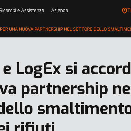
Ricambi e Assistenza
Azienda
T
PER UNA NUOVA PARTNERSHIP NEL SETTORE DELLO SMALTIMENTO
 e LogEx si accor
va partnership ne
dello smaltimento
i rifiuti