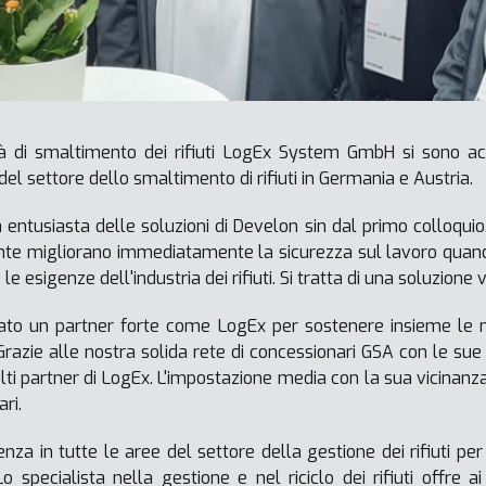
à di smaltimento dei rifiuti LogEx System GmbH si sono ac
l settore dello smaltimento di rifiuti in Germania e Austria.
ntusiasta delle soluzioni di Develon sin dal primo colloqui
te migliorano immediatamente la sicurezza sul lavoro quando
le esigenze dell'industria dei rifiuti. Si tratta di una soluzio
ovato un partner forte come LogEx per sostenere insieme le
 Grazie alle nostra solida rete di concessionari GSA con le su
olti partner di LogEx. L'impostazione media con la sua vicinan
ri.
nza in tutte le aree del settore della gestione dei rifiuti per s
 specialista nella gestione e nel riciclo dei rifiuti offre ai