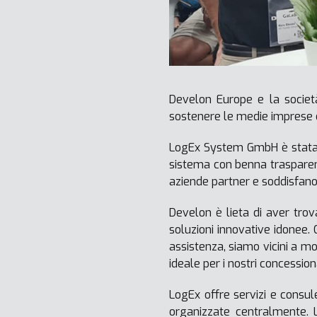
Develon Europe e la societ
sostenere le medie imprese de
LogEx System GmbH è stata e
sistema con benna trasparen
aziende partner e soddisfano 
Develon è lieta di aver tr
soluzioni innovative idonee.
assistenza, siamo vicini a m
ideale per i nostri concessiona
LogEx offre servizi e consule
organizzate centralmente. Lo