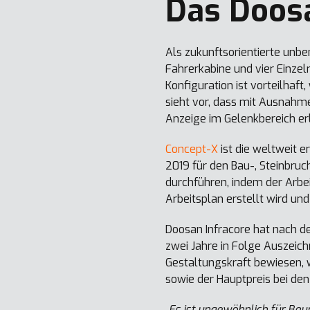
Das Doos
Als zukunftsorientierte un
Fahrerkabine und vier Einzel
Konfiguration ist vorteilhaf
sieht vor, dass mit Ausnahm
Anzeige im Gelenkbereich erle
Concept-X
ist die weltweit 
2019 für den Bau-, Steinbruc
durchführen, indem der Arbe
Arbeitsplan erstellt wird u
Doosan Infracore hat nach d
zwei Jahre in Folge Auszeic
Gestaltungskraft bewiesen, 
sowie der Hauptpreis bei de
„Es ist ungewöhnlich für Bau