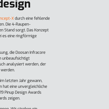
design
ncept-X
durch eine fehlende
den. Die 4-Raupen-
ren Stand sorgt. Das Konzept
 es eine ringförmige
sung, die Doosan Infracore
n unbeaufsichtigt
sch analysiert werden, der
t werden.
 im letzten Jahr gewann,
 hat eine unvergleichliche
019 Pinup Design Awards
rds zeigen.
nnen. Wir streben ein