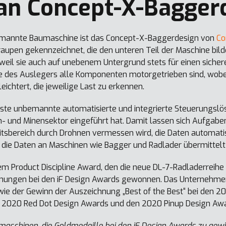
an Concept-X-Bagger
bemannte Baumaschine ist das Concept-X-Baggerdesign von
Co
raupen gekennzeichnet, die den unteren Teil der Maschine bil
t, weil sie auch auf unebenem Untergrund stets für einen siche
e des Auslegers alle Komponenten motorgetrieben sind, wobei
ichtert, die jeweilige Last zu erkennen.
erste unbemannte automatisierte und integrierte Steuerungslö
h- und Minensektor eingeführt hat. Damit lassen sich Aufgabe
itsbereich durch Drohnen vermessen wird, die Daten automati
nd die Daten an Maschinen wie Bagger und Radlader übermittel
em Product Discipline Award, den die neue DL-7-Radladerreihe
hnungen bei den iF Design Awards gewonnen. Das Unternehmen
wie der Gewinn der Auszeichnung „Best of the Best“ bei den 2
n 2020 Red Dot Design Awards und den 2020 Pinup Design Awa
maschinen, die Goldmedaille bei den iF Design Awards zu gewi