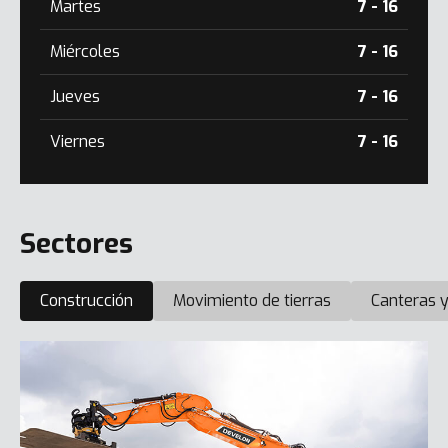
Martes
7 - 16
Miércoles
7 - 16
Jueves
7 - 16
Viernes
7 - 16
Sectores
Construcción
Movimiento de tierras
Canteras y