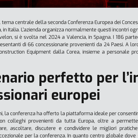
 il tema centrale della seconda Conferenza Europea dei Concess
 in Italia. L’azienda organizza normalmente questi incontri ogni
velon, si è svolta nel 2024 a Valencia, in Spagna. I 186 parte
sentanti di 66 concessionarie provenienti da 24 Paesi. A loro
onstruction Equipment dalla Corea, insieme a personale pro
nario perfetto per l’i
ssionari europei
rni, la conferenza ha offerto la piattaforma ideale per consenti
 con colleghi provenienti da tutta Europa, oltre a permett
gare, ascoltare, discutere e condividere le migliori pratich
cezionale per la conferenza. In quanto centro globale dove s