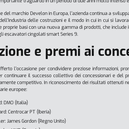
mportante traguardo in un periodo di due anni molto intenso e
e del marchio Develon in Europa, l’azienda continua a svilupp
ll’industria delle costruzioni e il modo in cui in cui si lavora 
e proprie basi con una nuova gamma di prodotti, che include il 
i escavatori cingolati smart Series 9.
zione e premi ai conc
ferto l’occasione per condividere preziose informazioni, pr
 continuare il successo collettivo dei concessionari e del p
mente competitivo. In riconoscimento dei risultati ottenuti n
narie europee:
: DMO (Italia)
rd: Centrocar PT (Iberia)
er: James Gordon (Regno Unito)