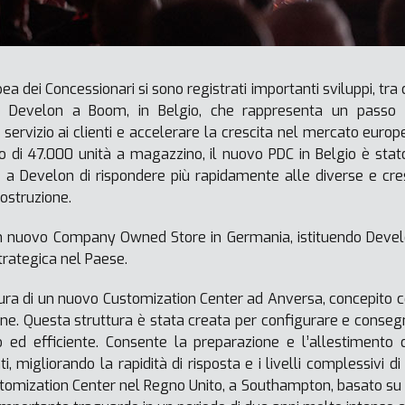
a dei Concessionari si sono registrati importanti sviluppi, tra 
di Develon a Boom, in Belgio, che rappresenta un passo si
l servizio ai clienti e accelerare la crescita nel mercato euro
o di 47.000 unità a magazzino, il nuovo PDC in Belgio è stato
ire a Develon di rispondere più rapidamente alle diverse e c
ostruzione.
un nuovo Company Owned Store in Germania, istituendo Dev
rategica nel Paese.
tura di un nuovo Customization Center ad Anversa, concepito c
ine. Questa struttura è stata creata per configurare e conse
 ed efficiente. Consente la preparazione e l’allestimento 
ti, migliorando la rapidità di risposta e i livelli complessivi d
stomization Center nel Regno Unito, a Southampton, basato su 