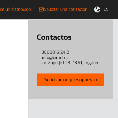
ce un distribuidor
Solicitar una cotización
ES
Contactos
386081612412
info@dimeh.si
Ioc Zapolje I 23 ∙ 1370, Logatec
Solicitar un presupuesto