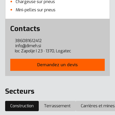
Chargeuse sur pneus
Mini-pelles sur pneus
Error here
Contacts
386081612412
info@dimeh.si
Ioc Zapolje I 23 ∙ 1370, Logatec
Demandez un devis
Secteurs
Construction
Terrassement
Carrières et mines