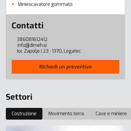
Miniescavatore gommato
Error here
Contatti
386081612412
info@dimeh.si
Ioc Zapolje I 23 ∙ 1370, Logatec
Richiedi un preventivo
Settori
Costruzione
Movimento terra
Cave e miniere