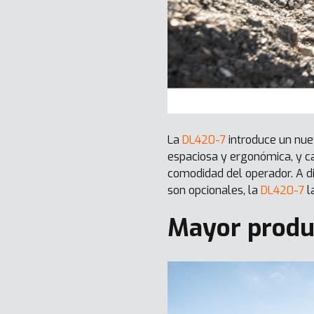
La
DL420-7
introduce un nue
espaciosa y ergonómica, y c
comodidad del operador. A di
son opcionales, la
DL420-7
l
Mayor produ