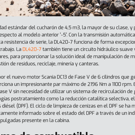
dad estándar del cucharón de 4,5 m3, la mayor de su clase, y
especto al modelo anterior '-5'. Con la transmisión automátic
ta resistencia de serie, la DL420-7 funciona de forma excepci
trabajo. La
DL420-7
también tiene un circuito hidráulico suave
iares, para proporcionar la solución ideal de manipulación de m
tión de residuos, reciclaje, minería y canteras.
or el nuevo motor Scania DC13 de Fase V de 6 cilindros que 
rciona un impresionante par máximo de 2196 Nm a 1100 rpm. 
se V sin necesidad de utilizar un sistema de recirculación de
gías postratamiento como la reducción catalítica selectiva, el
las diésel (DPF). El ciclo de limpieza de cenizas en el DPF se 
amente informado sobre el estado del DPF a través de un indi
8 pulgadas presente en la cabina.