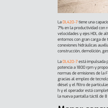
La
DL420-7
tiene una capaci
7% en la productividad con r
velocidades y ejes HDL de al
entornos con gran carga de 
conexiones hidráulicas auxil
construcción, demolición, ges
La
DL420-7
está impulsada p
potencia a 1800 rpm y propo
normas de emisiones de la Fa
gracias al empleo de tecnolo
diésel y el filtro de partícu
h y el operador está complet
la nueva pantalla táctil de 