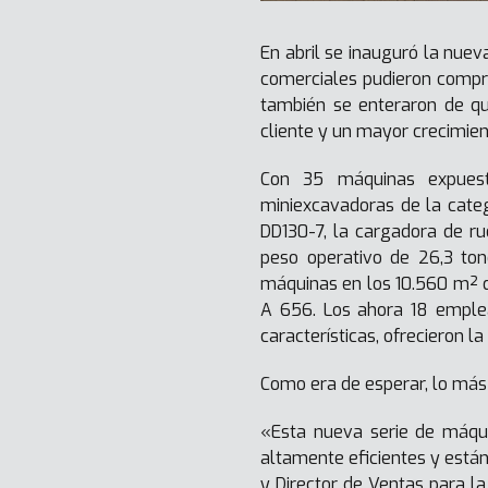
En abril se inauguró la nuev
comerciales pudieron compro
también se enteraron de q
cliente y un mayor crecimie
Con 35 máquinas expuest
miniexcavadoras de la cate
DD130-7, la cargadora de 
peso operativo de 26,3 ton
máquinas en los 10.560 m² de
A 656. Los ahora 18 emplea
características, ofrecieron 
Como era de esperar, lo más
«Esta nueva serie de máquin
altamente eficientes y está
y Director de Ventas para la