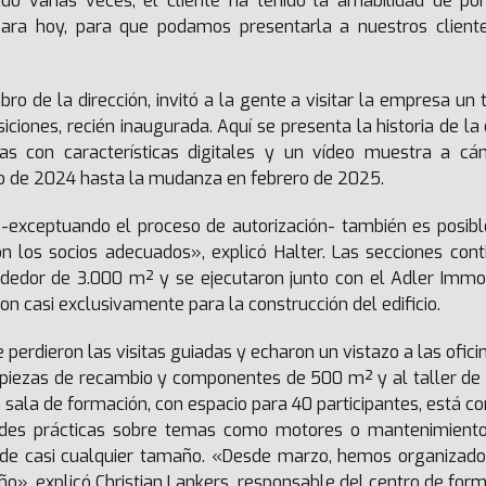
o varias veces, el cliente ha tenido la amabilidad de p
 para hoy, para que podamos presentarla a nuestros clien
ro de la dirección, invitó a la gente a visitar la empresa un t
ciones, recién inaugurada. Aquí se presenta la historia de l
s con características digitales y un vídeo muestra a cá
 de 2024 hasta la mudanza en febrero de 2025.
 -exceptuando el proceso de autorización- también es posi
 los socios adecuados», explicó Halter. Las secciones conti
rededor de 3.000 m² y se ejecutaron junto con el Adler Immo
on casi exclusivamente para la construcción del edificio.
 perdieron las visitas guiadas y echaron un vistazo a las ofi
piezas de recambio y componentes de 500 m² y al taller de 
 sala de formación, con espacio para 40 participantes, está con
ades prácticas sobre temas como motores o mantenimiento 
 de casi cualquier tamaño. «Desde marzo, hemos organizado 
ño», explicó Christian Lankers, responsable del centro de for