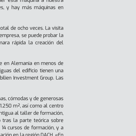
oner esta máquina a nuestra
tes, y hay más máquinas en
otal de ocho veces. La visita
a empresa, se puede probar la
mara rápida la creación del
ble en Alemania en menos de
guas del edificio tienen una
bilien Investment Group. Las
cinas, cómodas y de generosas
1.250 m², así como al centro
tigua al taller de formación,
tras la parte teórica sobre
14 cursos de formación, y a
mación en la región DACH. «En