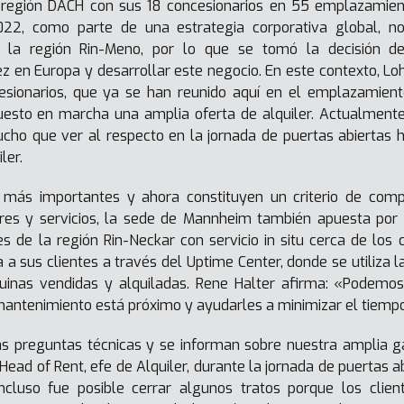
a región DACH con sus 18 concesionarios en 55 emplazamie
022, como parte de una estrategia corporativa global, n
 la región Rin-Meno, por lo que se tomó la decisión d
ez en Europa y desarrollar este negocio. En este contexto, 
esionarios, que ya se han reunido aquí en el emplazamient
sto en marcha una amplia oferta de alquiler. Actualmente
ho que ver al respecto en la jornada de puertas abiertas 
iler.
 más importantes y ahora constituyen un criterio de comp
ores y servicios, la sede de Mannheim también apuesta por 
es de la región Rin-Neckar con servicio in situ cerca de los 
 sus clientes a través del Uptime Center, donde se utiliza l
uinas vendidas y alquiladas. Rene Halter afirma: «Podemo
mantenimiento está próximo y ayudarles a minimizar el tiempo
s preguntas técnicas y se informan sobre nuestra amplia g
 Head of Rent, efe de Alquiler, durante la jornada de puertas 
l incluso fue posible cerrar algunos tratos porque los cli