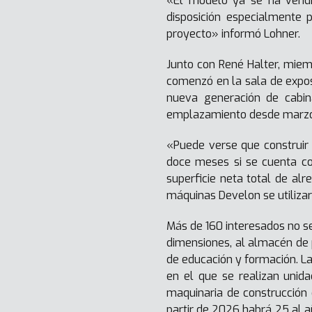
«El modelo ya se ha vendid
disposición especialmente
proyecto» informó Lohner.
Junto con René Halter, miemb
comenzó en la sala de exposi
nueva generación de cabina
emplazamiento desde marzo
«Puede verse que construir
doce meses si se cuenta con
superficie neta total de al
máquinas Develon se utilizar
Más de 160 interesados no se
dimensiones, al almacén de 
de educación y formación. La
en el que se realizan unid
maquinaria de construcción
partir de 2026 habrá 25 al a