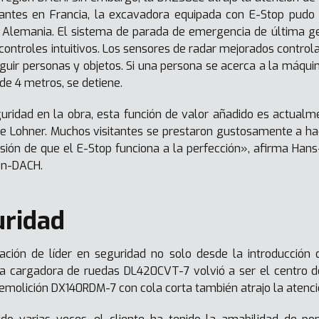
antes en Francia, la excavadora equipada con E-Stop pudo 
n Alemania. El sistema de parada de emergencia de última 
controles intuitivos. Los sensores de radar mejorados control
nguir personas y objetos. Si una persona se acerca a la máqui
de 4 metros, se detiene.
uridad en la obra, esta función de valor añadido es actual
e Lohner. Muchos visitantes se prestaron gustosamente a hace
sión de que el E-Stop funciona a la perfección», afirma Hans
lon-DACH.
uridad
ción de líder en seguridad no solo desde la introducción d
 la cargadora de ruedas DL420CVT-7 volvió a ser el centro 
molición DX140RDM-7 con cola corta también atrajo la atenció