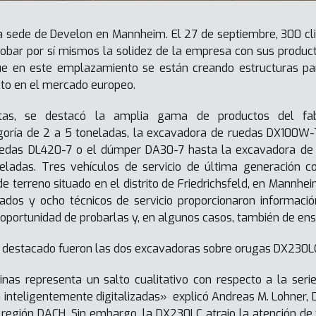
a sede de Develon en Mannheim. El 27 de septiembre, 300 clie
bar por sí mismos la solidez de la empresa con sus productos
ue en este emplazamiento se están creando estructuras pa
nto en el mercado europeo.
as, se destacó la amplia gama de productos del fabr
goría de 2 a 5 toneladas, la excavadora de ruedas DX100W-
ruedas DL420-7 o el dúmper DA30-7 hasta la excavadora d
eladas. Tres vehículos de servicio de última generación c
 terreno situado en el distrito de Friedrichsfeld, en Mannhei
dos y ocho técnicos de servicio proporcionaron informaci
la oportunidad de probarlas y, en algunos casos, también de en
 destacado fueron las dos excavadoras sobre orugas DX230LC
as representa un salto cualitativo con respecto a la seri
n inteligentemente digitalizadas» explicó Andreas M. Lohner, 
 región DACH. Sin embargo, la DX230LC atrajo la atención de 