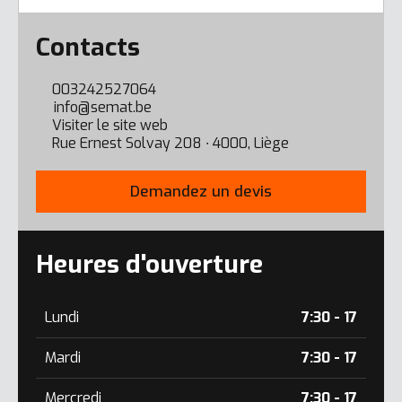
Error here
Contacts
003242527064
info@semat.be
Visiter le site web
Rue Ernest Solvay 208 ∙ 4000, Liège
Demandez un devis
Heures d'ouverture
Lundi
7:30 - 17
Mardi
7:30 - 17
Mercredi
7:30 - 17