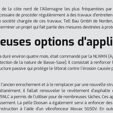
 de la côte nord de l'Allemagne les plus fréquentées par 
nécessaire de procéder régulièrement à des travaux d'entretien 
 La société chargée de ces travaux, Tell Bau GmbH de Norden, 
miner un projet qui fait partie des mesures destinées à protég
uses options d'appli
on a duré environ quatre mois, était commandé par la NLWKN (A
tection de la nature de Basse-Saxe). Il consistait à renforcer l
ture passive qui protège le littoral contre l'érosion causée
ir l'ancien enrochement et à le remplacer par une nouvelle st
tanément, il fallait renouveler le revêtement d'asphalte d
5NLC a permis de l'utiliser pour de nombreuses tâches. Ces app
assement. La pelle Doosan a également servi à enfoncer des
nstruction à l'aide d'un vibrofonceur Movax SG50V. En out