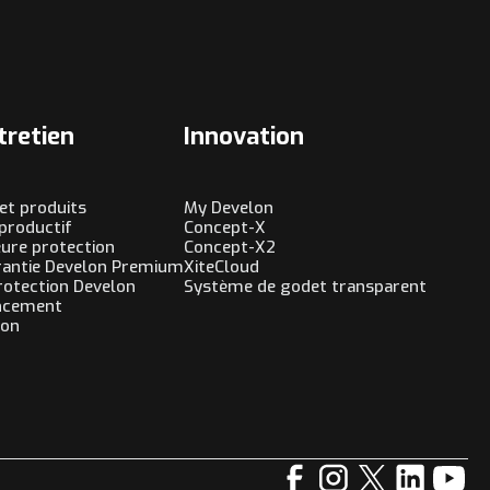
tretien
Innovation
et produits
My Develon
productif
Concept-X
eure protection
Concept-X2
arantie Develon Premium
XiteCloud
otection Develon
Système de godet transparent
ancement
ion