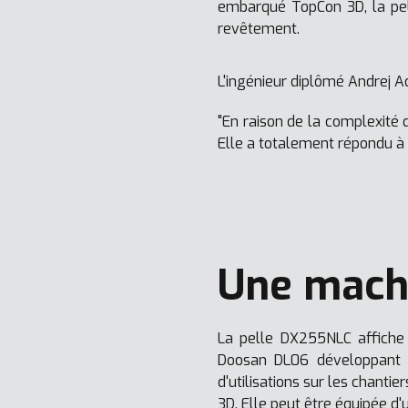
embarqué TopCon 3D, la pelle
revêtement.
L'ingénieur diplômé Andrej Ac
"En raison de la complexité d
Elle a totalement répondu à 
Une mach
La pelle DX255NLC affiche 
Doosan DL06 développant 1
d'utilisations sur les chant
3D. Elle peut être équipée d