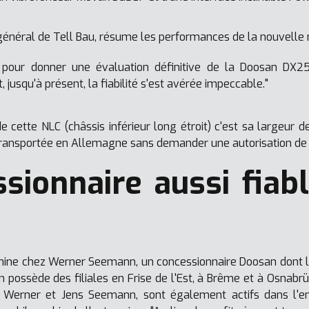
énéral de Tell Bau, résume les performances de la nouvelle 
t pour donner une évaluation définitive de la Doosan DX2
 jusqu'à présent, la fiabilité s'est avérée impeccable."
de cette NLC (châssis inférieur long étroit) c'est sa largeur d
 transportée en Allemagne sans demander une autorisation de 
sionnaire aussi fiab
hine chez Werner Seemann, un concessionnaire Doosan dont 
possède des filiales en Frise de l'Est, à Brême et à Osnabrüc
 Werner et Jens Seemann, sont également actifs dans l'ent