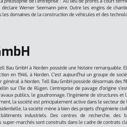
la philosophie de l'entreprise : "Au lieu de profits à court te
iat," déclare Werner Seemann père. Outre les engins de chanti
 les domaines de la construction de véhicules et des technol
 GmbH
 Tell Bau GmbH à Norden possède une histoire remarquable
uction en 1946, à Norden. C'est aujourd'hui un groupe de soci
r général à Norden, Tell Bau GmbH possède désormais des filia
ellin sur l'île de Rügen. L'entreprise de pavage d'origine s'e
ravaux publics, le goudronnage, l'ingénierie de structures et l
iment, la société est principalement active dans le secteur de
identielle, la société mène à bien des projets d'ingénierie civi
bâtiments industriels. Des centres de recherche, des 
es super-marchés sont construits dans le cadre de contrats cl