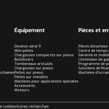
Équipement
Pièces et en
Develon série 9
Pièces détachées 
Mini-pelles
Centre de temps 
Chargeuses compactes sur pneus
Garantie et meill
Bulldozers
L’extension de g
Tombereaux articulés
Programme de pr
Chargeuses sur pneus
Solutions de fin
 urbaines
Pelles sur pneus
Machines d'occas
Pelles sur chenilles
Machines pour applications spéciales
Accessoires
Moteurs
de cookies
Autres recherches