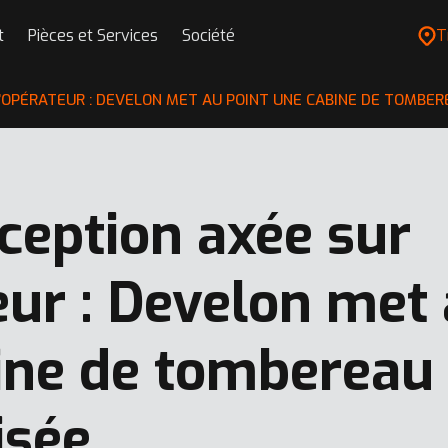
t
Pièces et Services
Société
T
L’OPÉRATEUR : DEVELON MET AU POINT UNE CABINE DE TOMBE
ception axée sur
eur : Develon met 
ine de tombereau
isée