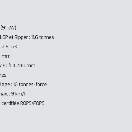
 (91 kW)
GP et Ripper : 11,6 tonnes
à 2,6 m3
85 mm
2 770 à 3 280 mm
rés
elage : 16 tonnes-force
ax. : 9 km/h
t certifiée ROPS/FOPS