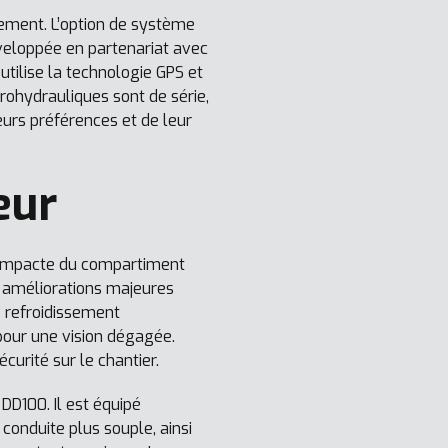
lement. L’option de système
éveloppée en partenariat avec
utilise la technologie GPS et
ohydrauliques sont de série,
eurs préférences et de leur
eur
 compacte du compartiment
es améliorations majeures
e refroidissement
pour une vision dégagée.
urité sur le chantier.
DD100. Il est équipé
onduite plus souple, ainsi