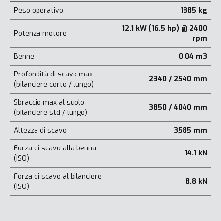
Peso operativo
1885 kg
12.1 kW (16.5 hp) @ 2400
Potenza motore
rpm
Benne
0.04 m3
Profondità di scavo max
2340 / 2540 mm
(bilanciere corto / lungo)
Sbraccio max al suolo
3850 / 4040 mm
(bilanciere std / lungo)
Altezza di scavo
3585 mm
Forza di scavo alla benna
14.1 kN
(ISO)
Forza di scavo al bilanciere
8.8 kN
(ISO)