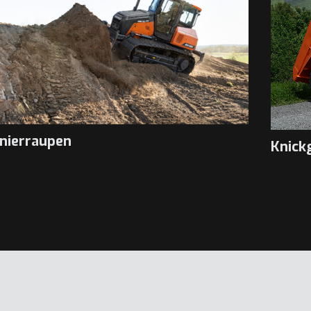
nierraupen
Knick