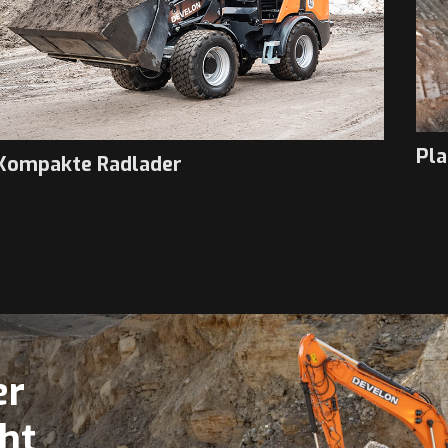
Pla
Kompakte Radlader
er
ht