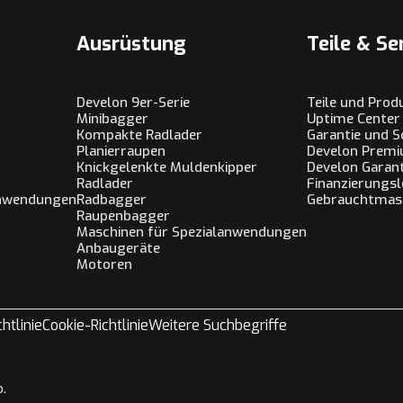
Ausrüstung
Teile & Se
Develon 9er-Serie
Teile und Prod
Minibagger
Uptime Center
Kompakte Radlader
Garantie und S
Planierraupen
Develon Premi
Knickgelenkte Muldenkipper
Develon Gara
Radlader
Finanzierungs
Anwendungen
Radbagger
Gebrauchtmas
Raupenbagger
Maschinen für Spezialanwendungen
Anbaugeräte
Motoren
htlinie
Cookie-Richtlinie
Weitere Suchbegriffe
.