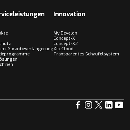
rviceleistungen
Innovation
ukte
My Develon
Concept-X
chutz
Concept-X2
um-Garantieverlängerung
XiteCloud
ntieprogramme
Transparentes Schaufelsystem
lösungen
chinen