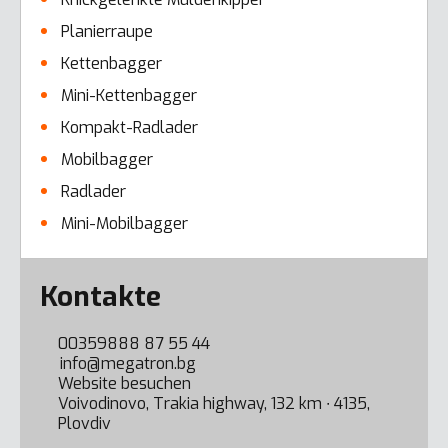
Planierraupe
Kettenbagger
Mini-Kettenbagger
Kompakt-Radlader
Mobilbagger
Radlader
Mini-Mobilbagger
Error here
Kontakte
00359888 87 55 44
info@megatron.bg
Website besuchen
Voivodinovo, Trakia highway, 132 km ∙ 4135,
Plovdiv