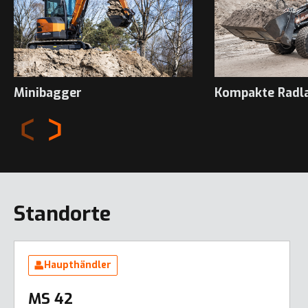
Minibagger
Kompakte Radl
Standorte
Haupthändler
MS 42