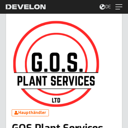
DE
Haupthändler